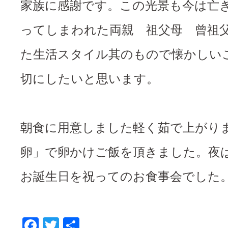
家族に感謝です。この光景も今は亡
ってしまわれた両親 祖父母 曾祖
た生活スタイル其のもので懐かしい
切にしたいと思います。
朝食に用意しました軽く茹で上がり
卵」で卵かけご飯を頂きました。夜
お誕生日を祝ってのお食事会でした
F
T
共