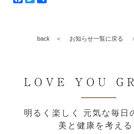
a
wi
有
c
tt
e
er
b
back ＜
お知らせ一覧に戻る
o
o
k
明るく楽しく 元気な毎日
美と健康を考える